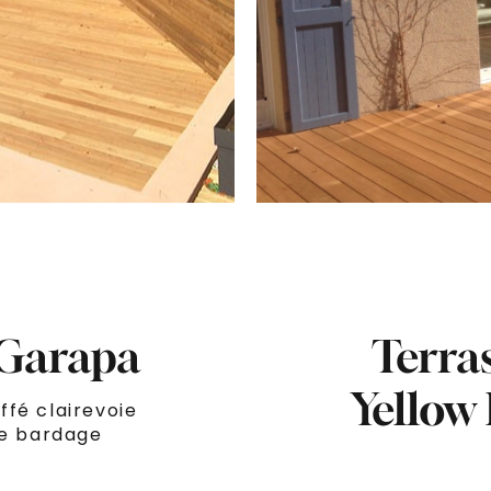
 Garapa
Terras
Yellow 
fé clairevoie
le bardage