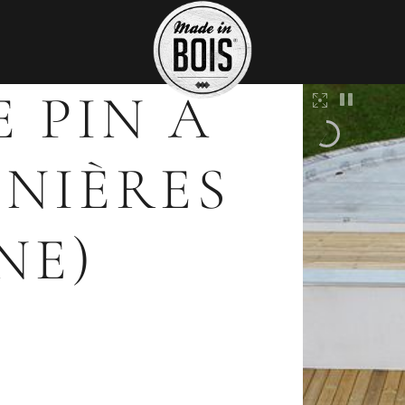
 PIN À
NIÈRES
NE)