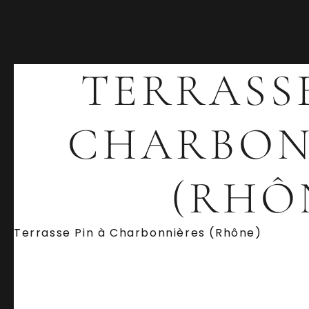
TERRASSE
CHARBON
(RHÔ
Terrasse Pin à Charbonnières (Rhône)